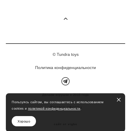
© Tundra toys
Политика конфиденциальности
Делаем игрушки с 2015 года
Пользуясь сайтом, вы соглашаетесь с использованием
Договор оферты
cookies и
политикой конфиденциальности
.
Хорошо
сайт от vigbo