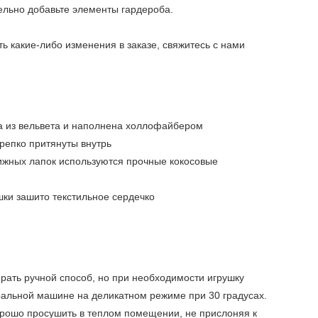
дельно добавьте элементы гардероба.
ть какие-либо изменения в заказе, свяжитесь с нами
а из вельвета и наполнена холлофайбером
крепко притянуты внутрь
ижных лапок используются прочные кокосовые
шки зашито текстильное сердечко
рать ручной способ, но при необходимости игрушку
ральной машине на деликатном режиме при 30 градусах.
орошо просушить в теплом помещении, не прислоняя к