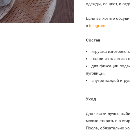
одежды, ее цвет, и от
Если вы хотите обсуди
в
telegram
.
Состав
игрушка изготовлен
глазки из пластика 
для фиксации подв
пуговицы.
внутри каждой игру
Уход
Для чистки лучше выби
можно стирать и в сти
После, обязательно х